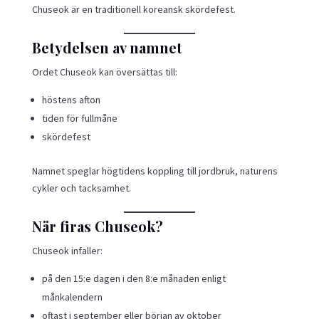
Chuseok är en traditionell koreansk skördefest.
Betydelsen av namnet
Ordet Chuseok kan översättas till:
höstens afton
tiden för fullmåne
skördefest
Namnet speglar högtidens koppling till jordbruk, naturens
cykler och tacksamhet.
När firas Chuseok?
Chuseok infaller:
på den 15:e dagen i den 8:e månaden enligt
månkalendern
oftast i september eller början av oktober