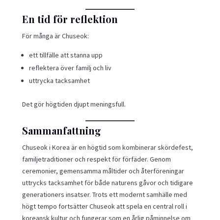
En tid för reflektion
För många är Chuseok:
ett tillfälle att stanna upp
reflektera över familj och liv
uttrycka tacksamhet
Det gör högtiden djupt meningsfull.
Sammanfattning
Chuseok i Korea är en högtid som kombinerar skördefest,
familjetraditioner och respekt för förfäder. Genom
ceremonier, gemensamma måltider och återföreningar
uttrycks tacksamhet för både naturens gåvor och tidigare
generationers insatser. Trots ett modernt samhälle med
högt tempo fortsätter Chuseok att spela en central roll i
koreansk kultur och fungerar som en årlig påminnelse om