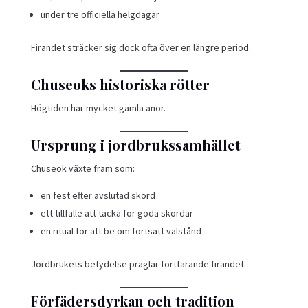
under tre officiella helgdagar
Firandet sträcker sig dock ofta över en längre period.
Chuseoks historiska rötter
Högtiden har mycket gamla anor.
Ursprung i jordbrukssamhället
Chuseok växte fram som:
en fest efter avslutad skörd
ett tillfälle att tacka för goda skördar
en ritual för att be om fortsatt välstånd
Jordbrukets betydelse präglar fortfarande firandet.
Förfädersdyrkan och tradition