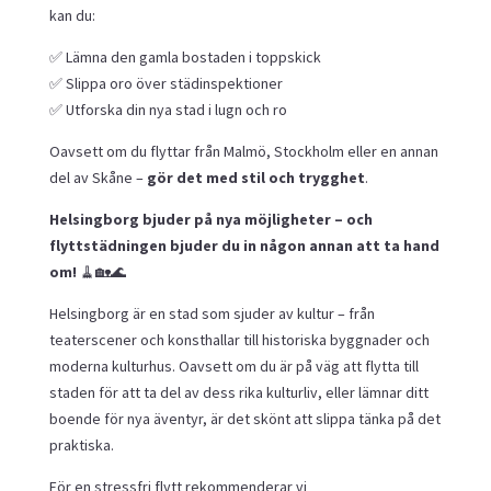
kan du:
✅ Lämna den gamla bostaden i toppskick
✅ Slippa oro över städinspektioner
✅ Utforska din nya stad i lugn och ro
Oavsett om du flyttar från Malmö, Stockholm eller en annan
del av Skåne –
gör det med stil och trygghet
.
Helsingborg bjuder på nya möjligheter – och
flyttstädningen bjuder du in någon annan att ta hand
om!
🧹🏡🌊
Helsingborg är en stad som sjuder av kultur – från
teaterscener och konsthallar till historiska byggnader och
moderna kulturhus. Oavsett om du är på väg att flytta till
staden för att ta del av dess rika kulturliv, eller lämnar ditt
boende för nya äventyr, är det skönt att slippa tänka på det
praktiska.
För en stressfri flytt rekommenderar vi