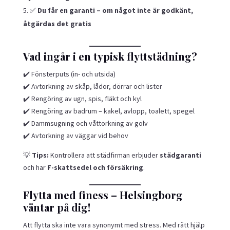
✅
Du får en garanti – om något inte är godkänt,
åtgärdas det gratis
Vad ingår i en typisk flyttstädning?
✔️ Fönsterputs (in- och utsida)
✔️ Avtorkning av skåp, lådor, dörrar och lister
✔️ Rengöring av ugn, spis, fläkt och kyl
✔️ Rengöring av badrum – kakel, avlopp, toalett, spegel
✔️ Dammsugning och våttorkning av golv
✔️ Avtorkning av väggar vid behov
💡
Tips:
Kontrollera att städfirman erbjuder
städgaranti
och har
F-skattsedel och försäkring
.
Flytta med finess – Helsingborg
väntar på dig!
Att flytta ska inte vara synonymt med stress. Med rätt hjälp