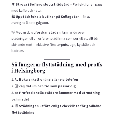
🌳
Strosa i Sofiero slottsträdgård
– Perfekt för en paus
med kaffe och natur.
🛍
Upptäck lokala butiker på Kullagatan
– En av
Sveriges äldsta gågator.
💡 Medan du
utforskar staden
, lämnar du över
städningen till en erfaren städfirma som ser till att allt blir
skinande rent – inklusive fönsterputs, ugn, kylskåp och
badrum.
Så fungerar flyttstädning med proffs
i Helsingborg
📞
Boka enkelt online eller via telefon
🗓
Välj datum och tid som passar dig
🧽
Professionella städare kommer med utrustning
och medel
🧾
Städningen utförs enligt checklista för godkänd
flyttstädning