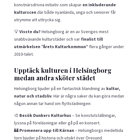
konstnärsdrivna initiativ som skapar
en inkluderande
kulturscen
där både nyanlända, unga och seniorer får
utrymme att uttrycka sig.
💡
Visste du?
Helsingborg är en av Sveriges mest
snabbväxande kulturstäder och var
finalist till
utmärkelsen ”Årets Kulturkommun”
flera gånger under
2010-talet.
Upptäck kulturen i Helsingborg
medan andra sköter städet
Helsingborg bjuder på en fantastisk blandning av
kultur,
natur och stadsliv
. Här är några saker du kan göra medan
någon annan tar hand om flyttstädningen:
🎨
Besök Dunkers Kulturhus
– Se konstutställningar,
lyssna på föreläsningar eller gå på en konsert.
🏰
Promenera upp till Kärnan
– Helsingborgs medeltida
torn bjuder på historia och utsikt över Öresund.